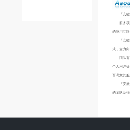
『安徽无
服务项目包
的应用互联
『安徽无
式，全力向
团队有
个人用户提
百满意的服
『安徽无
的团队及强