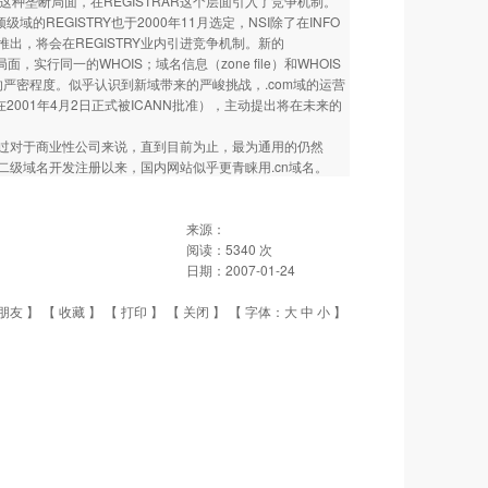
这种垄断局面，在REGISTRAR这个层面引入了竞争机制。
REGISTRY也于2000年11月选定，NSI除了在INFO
推出，将会在REGISTRY业内引进竞争机制。新的
，实行同一的WHOIS；域名信息（zone file）和WHOIS
的严密程度。似乎认识到新域带来的严峻挑战，.com域的运营
同中（新合同在2001年4月2日正式被ICANN批准），主动提出将在未来的
过对于商业性公司来说，直到目前为止，最为通用的仍然
.cn二级域名开发注册以来，国内网站似乎更青睐用.cn域名。
来源：
阅读：
5340
次
日期：
2007-01-24
朋友
】 【
收藏
】 【
打印
】 【
关闭
】 【 字体：
大
中
小
】