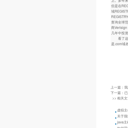
上。多年来
但是在RE
域REGI
REGIST
查询全球范
商Veris
几年中投资
看了这些
是.com
上一篇：
我
下一篇：已
>> 相关文
虚拟主
关于我
java
如何获