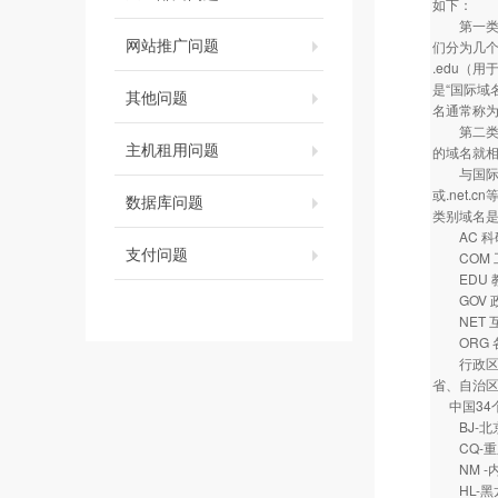
如下：
第一类是类
网站推广问题
们分为几个
.edu（
是“国际域名
其他问题
名通常称为
第二类是地
主机租用问题
的域名就相
与国际域名
或.net
数据库问题
类别域名
AC 科
支付问题
COM 
EDU 
GOV 
NET 互
ORG 
行政区划
省、自治区
中国34
BJ-
CQ-
NM -
HL-