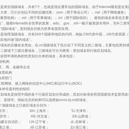
别顶级域名，共有7个，也就是现在通常说的国际域名。由于Internet最初是在
大类，它们分别以不同的后缀结尾：.com（用于商业公司）；.net（用于网络服务）；
用于教育机构）；.mil（用于军事领域）；.int（用于国际组织）。 最初的域名体系
”，随着Internet向全世界的发展，.edu、.gov、.mil一般只被美国专用外，另外三
“国际域名”，直到现在仍然为世界各国所应用。
理顶级域名，共有243个国家和地区的代码，例如.CN代表中国，.UK代表英国（
应地叫做“国内域名”。
的后缀命名类似，在.cn顶级域名下也分设了不同意义的二级域，主要包括类别域和行
.cn等二级域下三级注册域名，三级域名可分为两类：类别域名和行政区划域名。
是依照申请机构的性质划分出来的域名，具体包括：
研机构
工、商、金融等企业
教育机构
政府部门
联网络、接入网络的信息中心(NIC)和运行中心(NOC)
各种非盈利性的组织
域名是按照中国的各个行政区划划分而成的，其划分标准依照原国家技术监督局发布的
、直辖市。例如北京的机构可以选择如cnnic.bj.cn的域名。
个顶级域名之行政区域名分别为：
北京市； SH-上海市； TJ-天津市；
重庆市； HE-河北省； SX-山西省；
内蒙古自治区； LN-辽宁省； JL-吉林省；
黑龙江省； JS-江苏省； ZJ-浙江省；