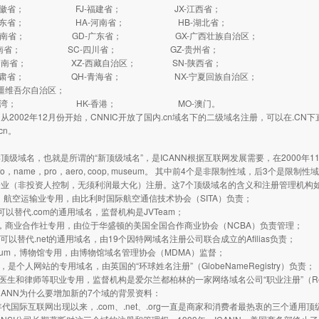
安徽省； FJ-福建省； JX-江西省；
山东省； HA-河南省； HB-湖北省；
湖南省； GD-广东省； GX-广西壮族自治区；
海南省； SC-四川省； GZ-贵州省；
云南省； XZ-西藏自治区； SN-陕西省；
甘肃省； QH-青海省； NX-宁夏回族自治区；
疆维吾尔自治区；
台湾； HK-香港； MO-澳门。
002年12月份开始，CNNIC开放了国内.cn域名下的二级域名注册，可以在.C
.cn。
域名，也就是所谓的“新顶级域名”，是ICANN根据互联网发展需要，在2000年1
 info，name，pro，aero, coop, museum。 其中前4个是非限制性域，后3个是
企业（非投资人控制，无须利润最大化）注册。这7个顶级域名的含义和注册管理机构
，航空运输业专用，由比利时国际航空通信技术协会（SITA）负责；
可以替代.com的通用域名，监督机构是JVTeam；
，商业合作社专用，由位于华盛顿的美国全国合作商业协会（NCBA）负责管理；
，可以替代.net的通用域名，由19个因特网域名注册公司联合成立的Afilias负责；
um，博物馆专用，由博物馆域名管理协会（MDMA）监督；
是个人网站的专用域名，由英国的“环球姓名注册”（GlobeNameRegistry）负责；
医生和律师等职业专用，监督机构是爱尔兰都柏林的一家网络域名公司“职业注册”（Regis
ANN为什么要增加新的7个域的背景资料：
国际互联网出现以来，.com、.net、.org一直是商家和消费者最热衷的三个通用顶