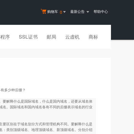
购物车
最新公告
帮助中心
0
小程序
SSL证书
邮局
云虚机
商标
各有多少种后缀？
。要解释什么是国际域名，什么是国内域名，还要从域名体
域名。国际域名和国内域名各有不同的后缀表示域名的行业
要区别在于域名划分方式和管理机构不同。要解释什么是
名：类别顶级域名、地理顶级域名、新顶级域名。分别介绍