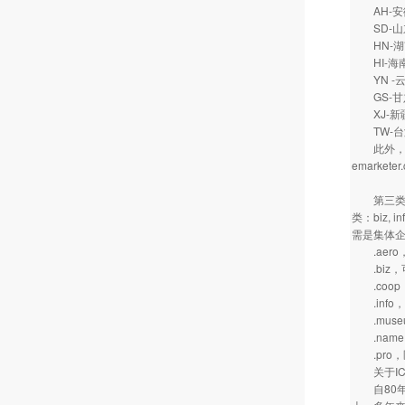
AH-
SD-
HN-
HI-
YN -
GS-
XJ-新
TW-
此外，从2
emarketer
第三类顶级
类：biz,
需是集体
.aero
.biz，
.coop
.info
.muse
.name，
.pro，
关于IC
自80年代