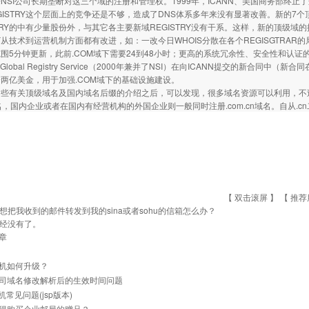
NSI公司长期垄断对这三个域的注册和管理权。1999年，ICANN、美国商务部终止了
GISTRY这个层面上的竞争还是不够，造成了DNS体系多年来没有显著改善。新的7个顶级域的
STRY的中有少量股份外，与其它各主要新域REGISTRY没有干系。这样，新的顶级域的
RY从技术到运营机制方面都有改进，如：一改今日WHOIS分散在各个REGISGTRAR的局面
围5分钟更新，此前.COM域下需要24到48小时；更高的系统冗余性、安全性和认证
ign Global Registry Service（2000年兼并了NSI）在向ICANN提交的新合
两亿美金，用于加强.COM域下的基础设施建设。
有关顶级域名及国内域名后缀的介绍之后，可以发现，很多域名资源可以利用，不
域名，国内企业或者在国内有经营机构的外国企业则一般同时注册.com.cn域名。自从
【 双击滚屏 】 【
推荐
想把我收到的邮件转发到我的sina或者sohu的信箱怎么办？
经没有了。
章
机如何升级？
司域名修改解析后的生效时间问题
主机常见问题(jsp版本)
得购买企业邮局的赠品？