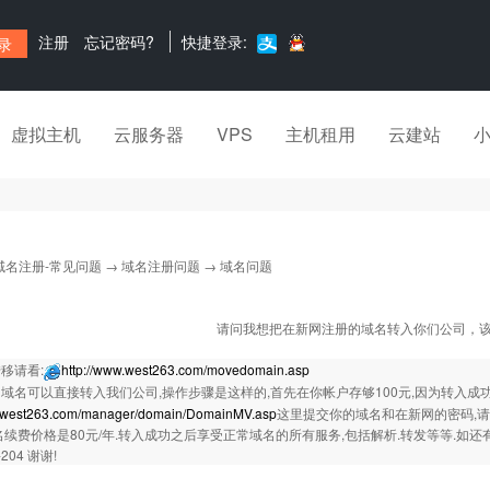
注册
忘记密码?
快捷登录:
虚拟主机
云服务器
VPS
主机租用
云建站
域名注册-常见问题
→
域名注册问题
→ 域名问题
请问我想把在新网注册的域名转入你们公司，
移请看:
http://www.west263.com/movedomain.asp
域名可以直接转入我们公司,操作步骤是这样的,首先在你帐户存够100元,因为转入成功
w.west263.com/manager/domain/DomainMV.asp
这里提交你的域名和在新网的密码,请
名续费价格是80元/年.转入成功之后享受正常域名的所有服务,包括解析.转发等等.如还有不清
-204 谢谢!