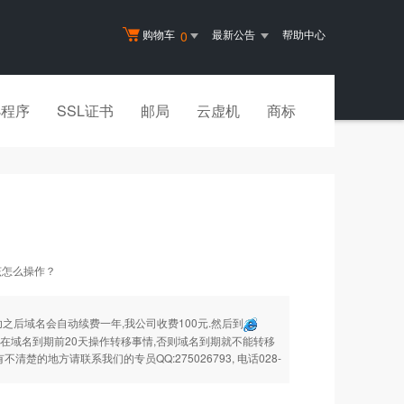
购物车
最新公告
帮助中心
0
小程序
SSL证书
邮局
云虚机
商标
该怎么操作？
之后域名会自动续费一年,我公司收费100元.然后到
在域名到期前20天操作转移事情,否则域名到期就不能转移
楚的地方请联系我们的专员QQ:275026793, 电话028-