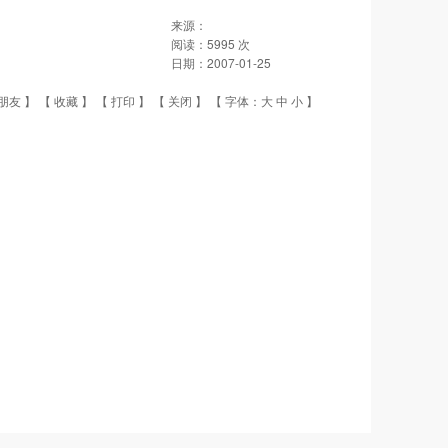
来源：
阅读：
5995
次
日期：
2007-01-25
朋友
】 【
收藏
】 【
打印
】 【
关闭
】 【 字体：
大
中
小
】