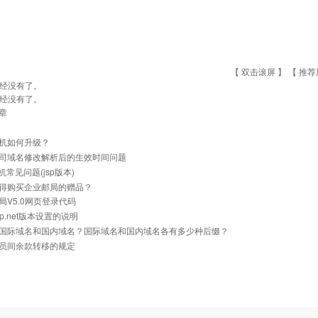
【 双击滚屏 】 【
推荐
经没有了。
经没有了。
章
机如何升级？
司域名修改解析后的生效时间问题
主机常见问题(jsp版本)
得购买企业邮局的赠品？
局V5.0网页登录代码
p.net版本设置的说明
国际域名和国内域名？国际域名和国内域名各有多少种后缀？
员间余款转移的规定