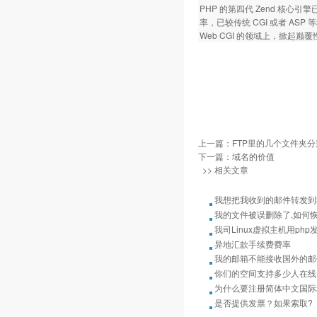
PHP 的第四代 Zend 核
率，已较传统 CGI 或者 A
Web CGI 的领域上，掀起巅
上一篇：
FTP里的几个文件夹
下一篇：
域名的价值
>> 相关文章
我想把我收到的邮件转发到我
我的文件被误删除了,如何
我司Linux虚拟主机用ph
异地汇款手续费费率
我的邮箱不能接收国外的邮
你们的空间支持多少人在线
为什么要注册简体中文国际
是否提供发票？如果索取?