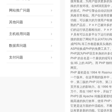
接库集成，为用户提供更多的实
殊的开发环境。在WEB页面中，所
网站推广问题
的形式。PHP引擎会自动识别并
风格非常相似。用户在使用变量
功能，可以极大的方便用户有效组
其他问题
熟的产品后，ＰＨＰ已被许多
们的运行状态都相当好。ＰＨ
主机租用问题
Ｐ具有可以在多平台下运行的能力
接的鼓励了网站平台从NT向UN
成PERL等工作都是极其头痛
数据库问题
ASP转换成PHP的免费工具
PHP,因为PHP语言本身的
支付问题
PHP 的全名是一个巢状的缩写名称，"
似 IIS 上的 ASP)。而 PHP
网页。
PHP 最初是在 1994 年 Rasmus
一个版本。在这早期的版本中，
中，第二版的 PHP 问市。第二版定名
页开发上的影响力。在 1996 年底
万个。而在 1997 年中，开始了第
PHP3 跟 Apache 伺
能高速的执行效率，使得 PHP 在
它更是这方面的中流砥柱。不断地有
以有更多新的功能。它提供丰