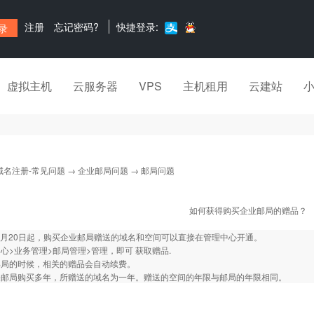
注册
忘记密码?
快捷登录:
虚拟主机
云服务器
VPS
主机租用
云建站
域名注册-常见问题
→
企业邮局问题
→ 邮局问题
如何获得购买企业邮局的赠品？
年6月20日起，购买企业邮局赠送的域名和空间可以直接在管理中心开通。
心>业务管理>邮局管理>管理，即可 获取赠品.
邮局的时候，相关的赠品会自动续费。
果邮局购买多年，所赠送的域名为一年。赠送的空间的年限与邮局的年限相同。