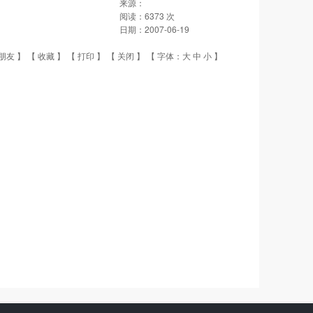
来源：
阅读：
6373
次
日期：
2007-06-19
朋友
】 【
收藏
】 【
打印
】 【
关闭
】 【 字体：
大
中
小
】