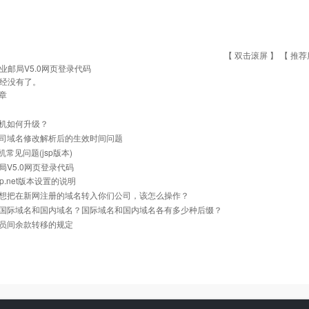
【 双击滚屏 】 【
推荐
业邮局V5.0网页登录代码
经没有了。
章
机如何升级？
司域名修改解析后的生效时间问题
主机常见问题(jsp版本)
局V5.0网页登录代码
p.net版本设置的说明
想把在新网注册的域名转入你们公司，该怎么操作？
国际域名和国内域名？国际域名和国内域名各有多少种后缀？
员间余款转移的规定