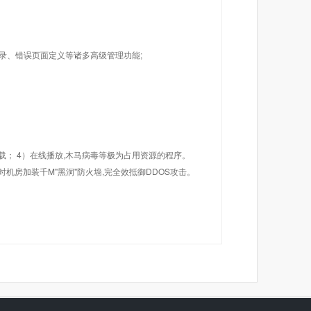
目录、错误页面定义等诸多高级管理功能;
载； 4）在线播放,木马病毒等极为占用资源的程序。
机房加装千M"黑洞"防火墙,完全效抵御DDOS攻击。