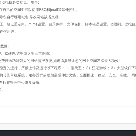
墙,自动抵抗各类病毒、攻击;
在自己的空间中可以使用FSO和jmail等其他控件;
止网站,自行绑定域名,修改网站缺省文档;
AR解压、站点重定向、mime设置、目录保护、文件保护、脚本错误设置、ip限制、虚拟
对任何用户。
数据;
护、软硬件/透明防火墙三重保障;
购，免费赠送功能强大的网站情报系统,如虎添翼般让您的网上空间发挥最大功效!
常稳定的运行，严禁上传及运行以下程序：1）聊天室； 2）江湖游戏； 3）大型软件下
般的传统单机系统，服务器群前端加装硬件防火墙，全面提速，稳定、安全、高效。 同时
以自行在管理中心恢复备份。
案。