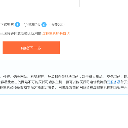
正式购买
试用7天
（收费5元）
我已阅读并同意安徽无忧网络
虚拟主机购买协议
、外挂、钓鱼网站、秒赞程序、垃圾邮件等非法网站，对于成人用品、 空包网站、
险容易受攻击的网站不可购买我司虚拟主机，但可以购买我司电信线路的
云服务器
并开
拟主机必须备案成功后才能绑定域名。 可能受攻击的网站请在虚拟主机控制面板中开启“