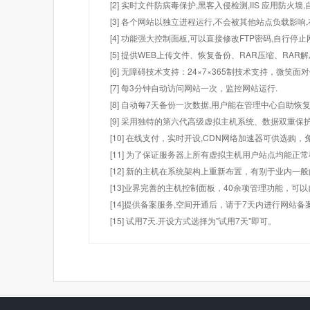
[2] 实时文件防病毒保护,黑客入侵检测,IIS 应用防火
[3] 各个网站以独立进程运行,不会被其他站点负载影响,
[4] 功能强大控制面板,可以直接修改FTP密码,自行停
[5] 提供WEB上传文件、恢复备份、RAR压缩、R
[6] 无障碍技术支持：24×7×365制技术支持，微笑面
[7] 每3分钟自动访问网站一次，监控网站运行.
[8] 自动每7天备份一次数据,用户能在管理中心自助恢复
[9] 采用独特的第六代高级虚拟主机系统、数据双重保
[10] 在线支付，实时开设,CDN网络加速器可供选
[11] 为了保证服务器上所有虚拟主机用户站点均能正
[12] 新的主机在系统架构上重新布置，有别于业内一
[13]业界完善的主机控制面板，40余项管理功能，可
[14]提供备案服务,空间开通后，请于7天内进行网站备
[15] 试用7天.开设方式选择为"试用7天"即可。