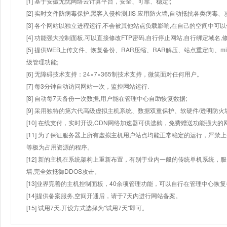
[1] 基于安徽无忧网络云计算平台，安全、可靠、稳定!;
[2] 实时文件防病毒保护,黑客入侵检测,IIS 应用防火墙,自动抵抗各类病毒、
[3] 各个网站以独立进程运行,不会被其他站点负载影响,在自己的空间中可以使用
[4] 功能强大控制面板,可以直接修改FTP密码,自行停止网站,自行绑定域名,
[5] 提供WEB上传文件、恢复备份、RAR压缩、RAR解压、站点重定向
级管理功能;
[6] 无障碍技术支持：24×7×365制技术支持，微笑面对任何用户。
[7] 每3分钟自动访问网站一次，监控网站运行.
[8] 自动每7天备份一次数据,用户能在管理中心自助恢复数据;
[9] 采用独特的第六代高级虚拟主机系统、数据双重保护、软硬件/透明防火
[10] 在线支付，实时开设,CDN网络加速器可供选购，免费赠送功能强大
[11] 为了保证服务器上所有虚拟主机用户站点均能正常稳定的运行，严禁上
等极为占用资源的程序。
[12] 新的主机在系统架构上重新布置，有别于业内一般的传统单机系统，
墙,完全效抵御DDOS攻击。
[13]业界完善的主机控制面板，40余项管理功能，可以自行在管理中心恢
[14]提供备案服务,空间开通后，请于7天内进行网站备案。
[15] 试用7天.开设方式选择为"试用7天"即可。