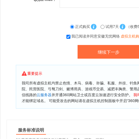
正式购买
试用7天
（收费
我已阅读并同意安徽无忧网络
虚拟主机
重要提示
我司所有虚拟主机均禁止色情、木马、病毒、诈骗、私服、外挂、钓鱼
院、民营医院、弓驽刀剑、赌博用具、游戏币交易、减肥丰胸类、警用
信线路的
云服务器
并开通360网站卫士或百度云加速进行安全防护。
我
才能绑定域名。 可能受攻击的网站请在虚拟主机控制面板中开启“360网
服务标准说明