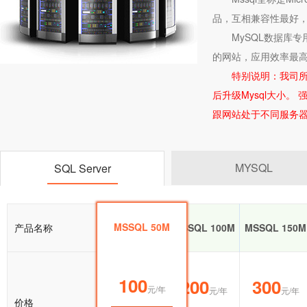
品，互相兼容性最好，As
MySQL数据库
的网站，应用效率最
特别说明：我司
后升级Mysql大小
跟网站处于不同服务
MYSQL
SQL Server
MSSQL 50M
产品名称
MSSQL 50M
MSSQL 100M
MSSQL 150M
100
100
200
300
元/年
元/年
元/年
元/年
价格