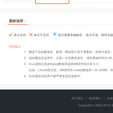
图标说明：
MYSQL 50M
产品名称
MYSQL 50M
MYSQL 100M
表示支持、
表示不支持、
表示需要单独购买、/表示可选、推荐全
80
80
100
元/年
特别提示：
元/年
元/年
价格
1、赠送产品如数据库、邮局、网站统计等不需要的，则表示放弃
立即购买
立即购买
立即购买
2、域名赠品仅送首年，主机一次性购买多年，域名赠送时间为1年
3、linux虚拟主机的mysql数据库是跟WEB空间共享大小。
比如：LinuxA型主机，WEB空间+mysql数据库一共=3
4、任何虚拟主机用户都严禁发送垃圾邮件。
版本：Mysql5.x
机房线路：电信、
网通、双线、多线
关于我们
|
联系我们
|
付款
Copyright © 2002-201